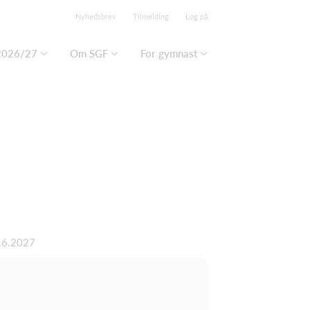
Nyhedsbrev
Tilmelding
Log på
2026/27
Om SGF
For gymnast
4.6.2027