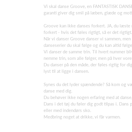
Vi skal danse Groove, en FANTASTISK DA
garanti giver dig smil på læben, glæde og mot
Groove kan ikke danses forkert. JA, du læste 
forkert - hvis det føles rigtigt, så er det rigtigt
Når vi danser Groove danser vi sammen, men h
danseserier du skal følge og du kan altid følg
Vi danser de samme trin. Til hvert nummer bliv
nemme trin, som alle følger, men på hver vor
Du danser på den måde, der føles rigtig for di
lyst til at ligge i dansen.
Synes du det lyder spændende? Så kom og vær
danse med dig.
Du behøver ikke nogen erfaring med at danse,
Dans i det tøj du føler dig godt tilpas i. Dans
eller med indendørs sko.
Medbring noget at drikke, vi får varmen.