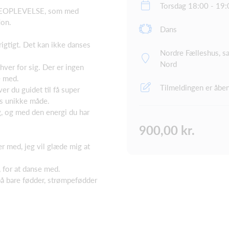
Torsdag 18:00 - 19:
NSEOPLEVELSE, som med
ion.
Dans
rigtigt. Det kan ikke danses
Nordre Fælleshus, sa
.
Nord
ver for sig. Der er ingen
e med.
Tilmeldingen er åbe
er du guidet til få super
es unikke måde.
g, og med den energi du har
900,00 kr.
 med, jeg vil glæde mig at
 for at danse med.
 på bare fødder, strømpefødder