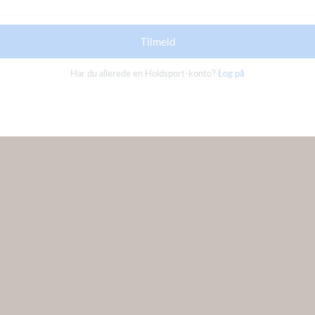
Tilmeld
Har du allerede en Holdsport-konto?
Log på