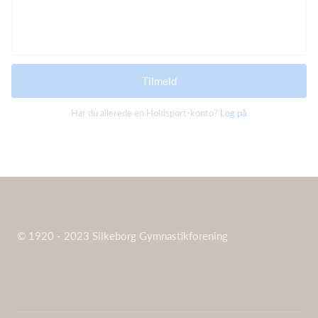
Tilmeld
Har du allerede en Holdsport-konto?
Log på
© 1920 - 2023 Silkeborg Gymnastikforening