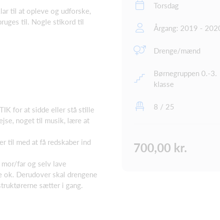
Torsdag
ar til at opleve og udforske,
uges til. Nogle stikord til
Årgang: 2019 - 202
Drenge/mænd
Børnegruppen 0.-3.
klasse
8 / 25
or at sidde eller stå stille
ejse, noget til musik, lære at
r til med at få redskaber ind
700,00 kr.
 mor/far og selv lave
re ok. Derudover skal drengene
struktørerne sætter i gang.