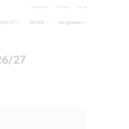
Nyhedsbrev
Tilmelding
Log på
2026/27
Om SGF
For gymnast
 26/27