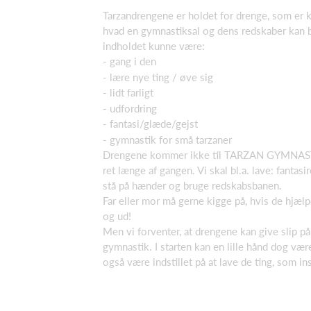
Tarzandrengene er holdet for drenge, som er kl
hvad en gymnastiksal og dens redskaber kan br
indholdet kunne være:
- gang i den
- lære nye ting / øve sig
- lidt farligt
- udfordring
- fantasi/glæde/gejst
- gymnastik for små tarzaner
Drengene kommer ikke til TARZAN GYMNASTIK f
ret længe af gangen. Vi skal bl.a. lave: fantasir
stå på hænder og bruge redskabsbanen.
Far eller mor må gerne kigge på, hvis de hjælpe
og ud!
Men vi forventer, at drengene kan give slip på
gymnastik. I starten kan en lille hånd dog væ
også være indstillet på at lave de ting, som in