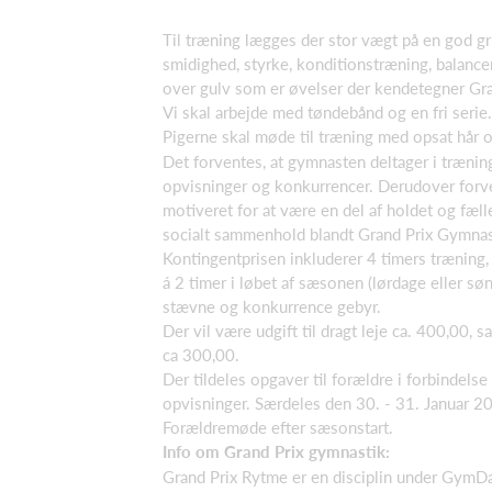
Til træning lægges der stor vægt på en god g
smidighed, styrke, konditionstræning, balancer
over gulv som er øvelser der kendetegner Gr
Vi skal arbejde med tøndebånd og en fri serie.
Pigerne skal møde til træning med opsat hår o
Det forventes, at gymnasten deltager i trænin
opvisninger og konkurrencer. Derudover forve
motiveret for at være en del af holdet og fæl
socialt sammenhold blandt Grand Prix Gymnas
Kontingentprisen inkluderer 4 timers træning,
á 2 timer i løbet af sæsonen (lørdage eller sø
stævne og konkurrence gebyr.
Der vil være udgift til dragt leje ca. 400,00, s
ca 300,00.
Der tildeles opgaver til forældre i forbindel
opvisninger. Særdeles den 30. - 31. Januar 20
Forældremøde efter sæsonstart.
Info om Grand Prix gymnastik:
Grand Prix Rytme er en disciplin under GymD