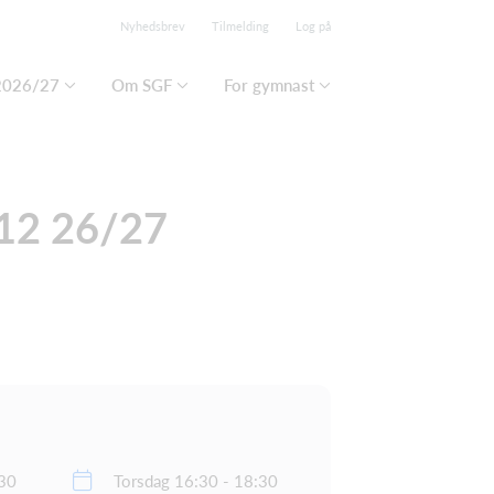
Nyhedsbrev
Tilmelding
Log på
2026/27
Om SGF
For gymnast
012 26/27
30
Torsdag 16:30 - 18:30