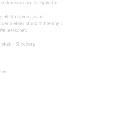
en konkurrence disciplin for
g, ekstra træning samt
t der meldes afbud til træning i
i fællesskabet.
rskab - Silkeborg
eve