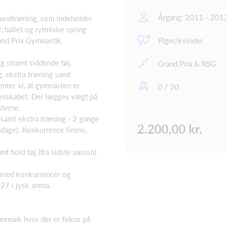
Årgang: 2011 - 201
rundtræning, som indeholder
, ballet og rytmiske spring
and Prix Gymnastik.
Piger/kvinder
g stramt siddende tøj.
Grand Prix & RSG
g, ekstra træning samt
nter vi, at gymnasten er
0 / 20
lesskabet. Der lægges vægt på
terne.
 samt ekstra træning - 2 gange
2.200,00 kr.
ndage). Konkurrence licens,
amt hold tøj (fra sidste sæson)
se med konkurrencer og
27 i jysk arena.
anmark hvor der er fokus på