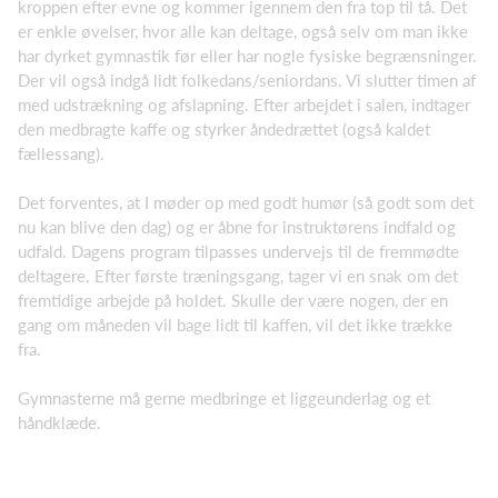
kroppen efter evne og kommer igennem den fra top til tå. Det
er enkle øvelser, hvor alle kan deltage, også selv om man ikke
har dyrket gymnastik før eller har nogle fysiske begrænsninger.
Der vil også indgå lidt folkedans/seniordans. Vi slutter timen af
med udstrækning og afslapning. Efter arbejdet i salen, indtager
den medbragte kaffe og styrker åndedrættet (også kaldet
fællessang).
Det forventes, at I møder op med godt humør (så godt som det
nu kan blive den dag) og er åbne for instruktørens indfald og
udfald. Dagens program tilpasses undervejs til de fremmødte
deltagere. Efter første træningsgang, tager vi en snak om det
fremtidige arbejde på holdet. Skulle der være nogen, der en
gang om måneden vil bage lidt til kaffen, vil det ikke trække
fra.
Gymnasterne må gerne medbringe et liggeunderlag og et
håndklæde.